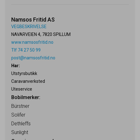
Namsos Fritid AS
VEGBESKRIVELSE
NAVARVEIEN 4, 7820 SPILLUM
www.namsosfritid.no
Tlf 74 27 50 99
post@namsosfritid.no
Har:
Utstyrsbutikk
Caravanverksted
Uteservice
Bobilmerker:
Bürstner
Solifer
Dethleffs
Sunlight