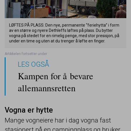
LØFTES
PÅ
PLASS
: Den nye, permanente
“
feriehytta” i form
av en større og nyere Dethleffs løftes på plass. Du bytter
vogna på stedet for en rimelig penge, med stor presisjon, på
under en time og uten at du trenger å løfte en finger.
LES OGSÅ
Kampen for å bevare
allemannsretten
Vogna er hytte
Mange vogneiere har i dag vogna fast
stasjonert på en campingplass og bruker