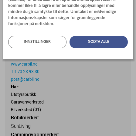
kommer ikke til å lagre eller behandle opplysninger med
mindre du gir samtykke til dette. Unntaket er nødvendige
Relaterte forhandlere
informasjons-kapsler som sørger for grunnleggende
funksjoner på nettsiden.
Caravan & Bil AS
INNSTILLINGER
GODTA ALLE
VEGBESKRIVELSE
FURENE 31
www.carbil.no
Tlf 70 23 93 30
post@carbil.no
Har:
Utstyrsbutikk
Caravanverksted
Bilverksted (01)
Bobilmerker:
SunLiving
Campingvognmerker: