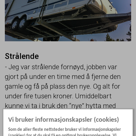
Strålende
- Jeg var strålende fornøyd, jobben var
gjort på under en time med å fjerne den
gamle og få på plass den nye. Og alt for
under fire tusen kroner. Umiddelbart
kunne vi ta i bruk den
“
nye” hytta med
fasiliteter som både gulvvarme og varmt
Vi bruker informasjonskapsler (cookies)
vann, forteller Staås.
Som de aller fleste nettsteder bruker vi informasjonskapsler
(cookies) for at du skal få en optimal brukeropplevelse. Vi