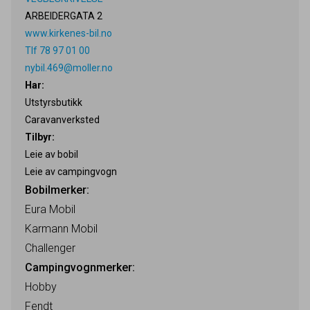
ARBEIDERGATA 2
www.kirkenes-bil.no
Tlf 78 97 01 00
nybil.469@moller.no
Har:
Utstyrsbutikk
Caravanverksted
Tilbyr:
Leie av bobil
Leie av campingvogn
Bobilmerker:
Eura Mobil
Karmann Mobil
Challenger
Campingvognmerker:
Hobby
Fendt