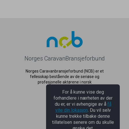
Norges CaravanBransjeforbund
Norges Caravanbransjeforbund (NCB) er et
fellesskap bestående av de seriøse og
profesjonelle aktørene i norsk
caravanbransje.
For å kunne vise deg
forhandlere i nærheten av der
du er, er vi avhengige av å
få
NCB
vite din lokasjon
. Du vil selv
kunne trekke tilbake denne
NCB
tillatelsen senere om du skulle
ønske det.