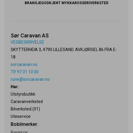
BRANSJEGODKJENT MYKKAROSSERIVERKSTED
Sør Caravan AS
VEGBESKRIVELSE
SKYTTERHEIA 3, 4790 LILLESAND. AVKJØRSEL 86 FRA E-
18.
sorcaravan.no
Tlf 97 31 10 00
rune@sorcaravan.no
Har:
Utstyrsbutikk
Caravanverksted
Bilverksted (01)
Uteservice
Bobilmerker:
Benimar