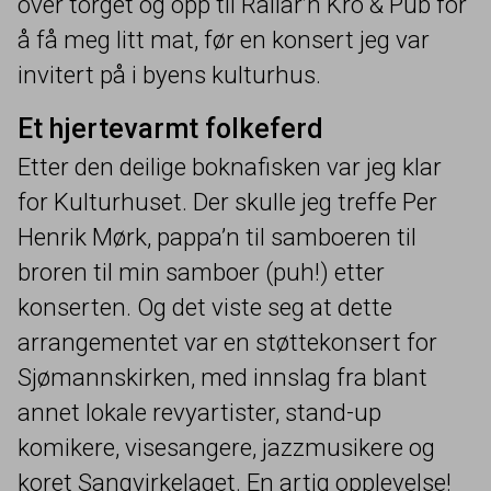
over torget og opp til Rallar’n Kro
&
Pub for
å få meg litt mat, før en konsert jeg var
invitert på i byens kulturhus.
Et hjertevarmt folkeferd
Etter den deilige boknafisken var jeg klar
for Kulturhuset. Der skulle jeg treffe Per
Henrik Mørk, pappa’n til samboeren til
broren til min samboer (puh!) etter
konserten. Og det viste seg at dette
arrangementet var en støttekonsert for
Sjømannskirken, med innslag fra blant
annet lokale revyartister, stand-up
komikere, visesangere, jazzmusikere og
koret Sangvirkelaget. En artig opplevelse!