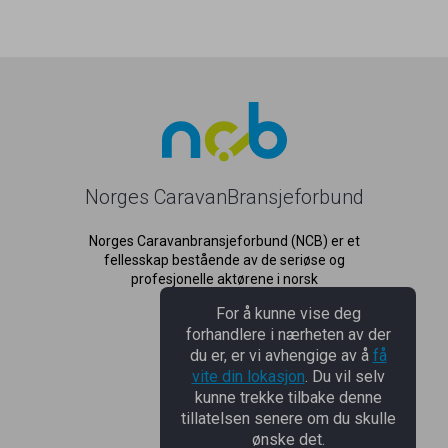
Norges CaravanBransjeforbund
Norges Caravanbransjeforbund (NCB) er et
fellesskap bestående av de seriøse og
profesjonelle aktørene i norsk
caravanbransje.
For å kunne vise deg
forhandlere i nærheten av der
du er, er vi avhengige av å
få
NCB
vite din lokasjon
. Du vil selv
kunne trekke tilbake denne
NCB
tillatelsen senere om du skulle
ønske det.