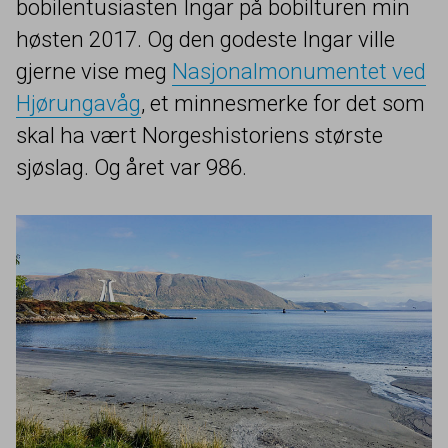
bobilentusiasten Ingar på bobilturen min
høsten
2017
. Og den godeste Ingar ville
gjerne vise meg
Nasjonalmonumentet ved
Hjørungavåg
, et minnesmerke for det som
skal ha vært Norgeshistoriens største
sjøslag. Og året var
986
.