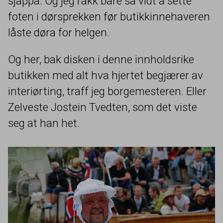
sjappa. Og jeg rakk bare så vidt å sette
foten i dørsprekken før butikkinnehaveren
låste døra for helgen.
Og her, bak disken i denne innholdsrike
butikken med alt hva hjertet begjærer av
interiørting, traff jeg borgemesteren. Eller
Zelveste Jostein Tvedten, som det viste
seg at han het.