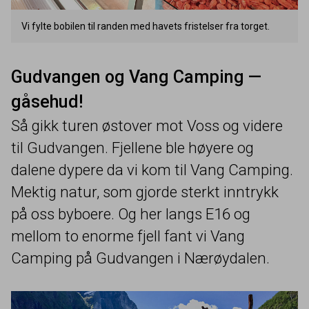
Vi fylte bobilen til randen med havets fristelser fra torget.
Gudvangen og Vang Camping —
gåsehud!
Så gikk turen østover mot Voss og videre
til Gudvangen. Fjellene ble høyere og
dalene dypere da vi kom til Vang Camping.
Mektig natur, som gjorde sterkt inntrykk
på oss byboere. Og her langs
E
16
og
mellom to enorme fjell fant vi Vang
Camping på Gudvangen i Nærøydalen.