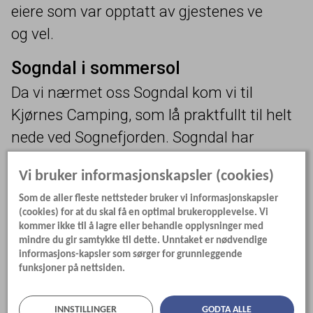
eiere som var opptatt av gjestenes ve
og vel.
Sogndal i sommersol
Da vi nærmet oss Sogndal kom vi til
Kjørnes Camping, som lå praktfullt til helt
nede ved Sognefjorden. Sogndal har
visstnok ikke bystatus, men tettstedet så
Vi bruker informasjonskapsler (cookies)
ut som en liten by for oss.
Som de aller fleste nettsteder bruker vi informasjonskapsler
(cookies) for at du skal få en optimal brukeropplevelse. Vi
kommer ikke til å lagre eller behandle opplysninger med
mindre du gir samtykke til dette. Unntaket er nødvendige
informasjons-kapsler som sørger for grunnleggende
funksjoner på nettsiden.
INNSTILLINGER
GODTA ALLE