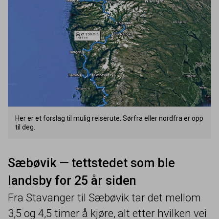
Her er et forslag til mulig reiserute. Sørfra eller nordfra er opp
til deg.
Sæbøvik — tettstedet som ble
landsby for
25
år siden
Fra Stavanger til Sæbøvik tar det mellom
3
,
5
og
4
,
5
timer å kjøre, alt etter hvilken vei