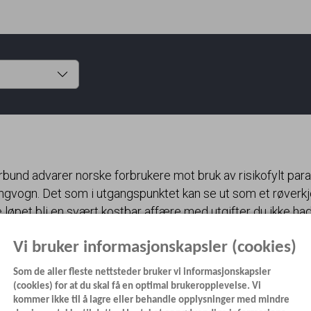
und advarer norske forbrukere mot bruk av risikofylt paral
ingvogn. Det som i utgangspunktet kan se ut som et røverk
re løpet bli en svært kostbar affære med utgifter du ikke ha
.
Vi bruker informasjonskapsler (cookies)
onbeløp via en forhandler som fraskriver seg alt garantiansva
Som de aller fleste nettsteder bruker vi informasjonskapsler
Holm, generalsekretær i Norges Caravanbransjeforbund (
N
(cookies) for at du skal få en optimal brukeropplevelse. Vi
kommer ikke til å lagre eller behandle opplysninger med mindre
forbundets juridiske ekspert Alexander Rukin: — Min påstan