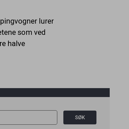
mpingvogner lurer
etene som ved
re halve