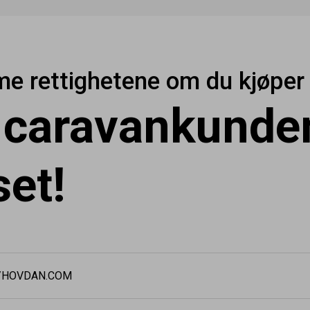
e rettighetene om du kjøper i
r caravankunde
set!
S/HOVDAN.COM