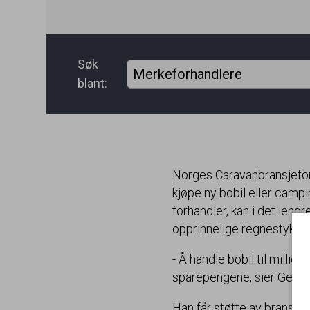
Søk
blant:
Norges Caravanbransjeforb
kjøpe ny bobil eller camp
forhandler, kan i det leng
opprinnelige regnestykket
- Å handle bobil til milli
sparepengene, sier Geir 
Han får støtte av bransje