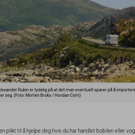
Alexander Rukin er tydelig på at det man eventuelt sparer på å importer
 seg. (Foto: Morten Broks / Hovdan​.Com)
 plikt til å hjelpe deg hvis du har handlet bobilen eller vo