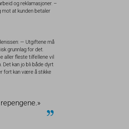
rbeid og reklamasjoner. –
g mot at kunden betaler
ulenissen: — Utgiftene må
sk grunnlag for det.
ller fleste tilfellene vil
. Det kan jo bli både dyrt
 fort kan være å stikke
parepengene.»