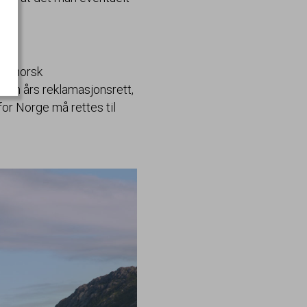
ter norsk
 fem års reklamasjonsrett,
for Norge må rettes til