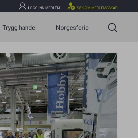
Lukk
LOGG INN MEDLEM
SØK OM MEDLEMSSKAP
SØK
bruker
Trygg handel
Norgesferie
Gå til forhandleroversikt