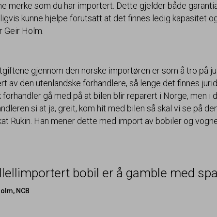
 merke som du har importert. Dette gjelder både garantia
gvis kunne hjelpe forutsatt at det finnes ledig kapasitet o
er Geir Holm.
 utgiftene gjennom den norske importøren er som å tro på j
t av den utenlandske forhandlere, så lenge det finnes juridi
orhandler gå med på at bilen blir reparert i Norge, men i de a
leren si at ja, greit, kom hit med bilen så skal vi se på den
kat Rukin. Han mener dette med import av bobiler og vogner
llellimportert bobil er å gamble med s
Holm,
NCB