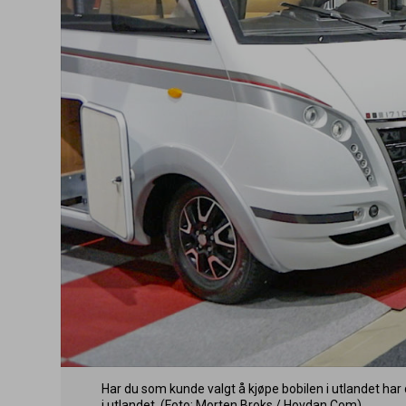
Har du som kunde valgt å kjøpe bobilen i utlandet har 
i utlandet. (Foto: Morten Broks / Hovdan​.Com)