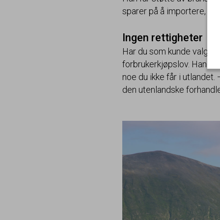
sparer på å importere, ta
Ingen rettigheter
Har du som kunde valgt å k
forbrukerkjøpslov. Handler
noe du ikke får i utlandet
den utenlandske forhandler