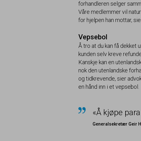
forhandleren selger samme
Våre medlemmer vil naturli
for hjelpen han mottar, si
Vepsebol
Å tro at du kan få dekket
kunden selv kreve refunder
Kanskje kan en utenlandsk f
nok den utenlandske forhand
og tidkrevende, sier advo
en hånd inn i et vepsebol.
«Å kjøpe para
Generalsekretær Geir 