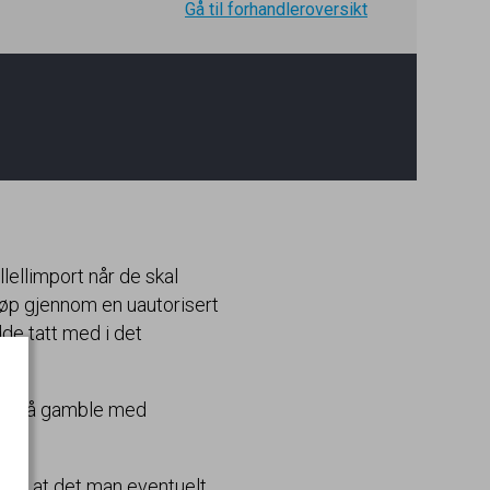
Gå til forhandleroversikt
lellimport når de skal
jøp gjennom en uautorisert
dde tatt med i det
r, er å gamble med
CB
).
d er at det man eventuelt