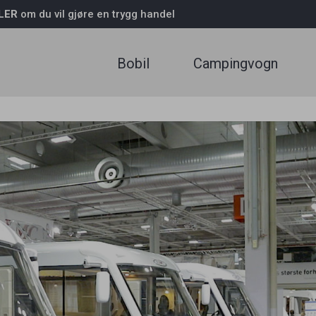
LER
om du vil gjøre en trygg handel
LOGG INN
Glemt passord
Ny 
Bobil
Campingvogn