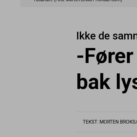
Ikke de samm
-Føre
bak ly
TEKST: MORTEN BROK