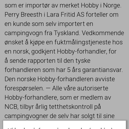
som er importør av merket Hobby i Norge.
Perry Breesth i Lara Fritid
AS
forteller om
en kunde som selv importert en
campingvogn fra Tyskland. Vedkommende
ønsket å kjøpe en fuktmålingstjeneste hos
en norsk, godkjent Hobby-forhandler, for
å sende rapporten til den tyske
forhandleren som har
5
års garantiansvar.
Den norske Hobby-forhandleren avviste
forespørselen. — Alle våre autoriserte
Hobby-forhandlere, som er medlem av
NCB
, tilbyr årlig tetthetskontroll på
campingvogner de selv har solgt til sine
kunder for en utvidet
5
‑års tetthetsgaranti.