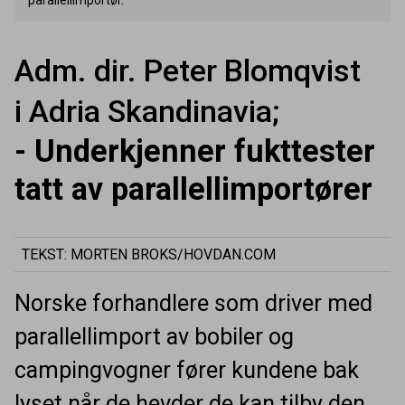
Adm. dir. Peter Blomqvist
i Adria Skandinavia;
- Underkjenner fukttester
tatt av parallellimportører
TEKST: MORTEN BROKS/HOVDAN.COM
Norske forhandlere som driver med
parallellimport av bobiler og
campingvogner fører kundene bak
lyset når de hevder de kan tilby den