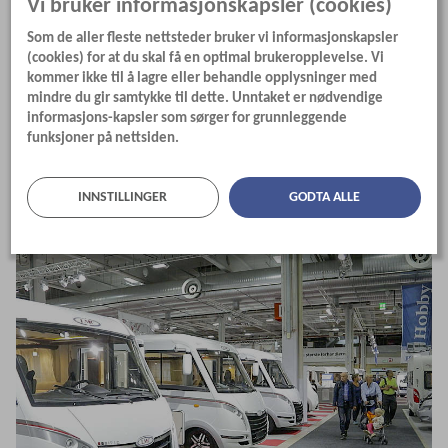
Vi bruker informasjonskapsler (cookies)
I det nevnte tilfellet er vedkommende selv
Som de aller fleste nettsteder bruker vi informasjonskapsler
importør og garantiansvarlig i Norge.
(cookies) for at du skal få en optimal brukeropplevelse. Vi
Dermed må vedkommende forholde seg til
kommer ikke til å lagre eller behandle opplysninger med
mindre du gir samtykke til dette. Unntaket er nødvendige
den tyske kontraktspartneren, avslutter
informasjons-kapsler som sørger for grunnleggende
funksjoner på nettsiden.
Breesth.
INNSTILLINGER
GODTA ALLE