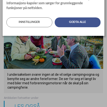
de er trofaste mot campingferien.
informasjons-kapsler som sørger for grunnleggende
funksjoner på nettsiden.
INNSTILLINGER
GODTA ALLE
I undersøkelsen svarer ingen at de vil selge campingvogna og
benytte seg av andre ferieformer. De ser for seg et langt liv
med biler med forbrenningsmotorer når de skal på sin
campingferie.
LES OGSÅ