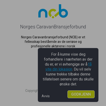
Norges CaravanBransjeforbund
Norges Caravanbransjeforbund (NCB) er et
fellesskap bestående av de seriøse og
profesjonelle aktørene i norsk
caravanbransje.
For å kunne vise deg
forhandlere i nærheten av der
du er, er vi avhengige av å
få
NCB
vite din lokasjon
. Du vil selv
kunne trekke tilbake denne
NCB
tillatelsen senere om du skulle
ønske det.
Copyright © 2018. All rights reserved.
GODKJENN
Designed by TIBE.
Avvis