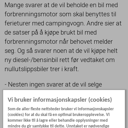
Mange svarer at de vil beholde en bil med
forbrenningsmotor som skal benyttes til
ferieturer med campingvogn. Andre sier at
de satser på å kjøpe brukt bil med
forbrenningsmotor når behovet melder
seg. Og så svarer noen at de vil kjøpe helt
ny diesel-/bensinbil rett før vedtaket om
nullutslippsbiler trer i kraft.
- Nesten ingen svarer at de vil selge
campingvogna og benytte andre
Vi bruker informasjonskapsler (cookies)
ferieformer, sier Anders G. Hovde. Han
Som de aller fleste nettsteder bruker vi informasjonskapsler
tolker svarene som at gruppen ser for seg
(cookies) for at du skal få en optimal brukeropplevelse. Vi
et langt liv for forbrenningsmotoren og at
kommer ikke til å lagre eller behandle opplysninger med
mindre du gir samtykke til dette. Unntaket er nødvendige