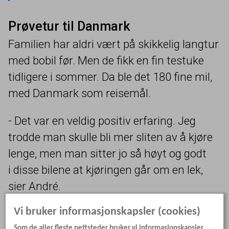
Prøvetur til Danmark
Familien har aldri vært på skikkelig langtur
med bobil før. Men de fikk en fin testuke
tidligere i sommer. Da ble det
180
fine mil,
med Danmark som reisemål.
- Det var en veldig positiv erfaring. Jeg
trodde man skulle bli mer sliten av å kjøre
lenge, men man sitter jo så høyt og godt
i disse bilene at kjøringen går om en lek,
sier André.
Vi bruker informasjonskapsler (cookies)
Det er foreløpig bare han som har lov
Som de aller fleste nettsteder bruker vi informasjonskapsler