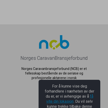
Norges CaravanBransjeforbund
Norges Caravanbransjeforbund (NCB) er et
fellesskap bestående av de seriøse og
profesjonelle aktørene i norsk
caravanbransje.
For å kunne vise deg
forhandlere i nærheten av der
du er, er vi avhengige av å
få
NCB
vite din lokasjon
. Du vil selv
kunne trekke tilbake denne