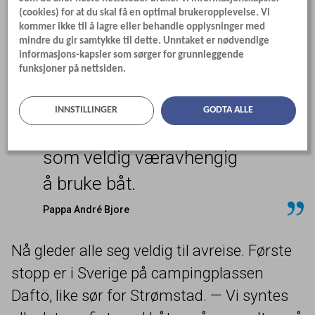
å kjøre den store bobilen som er
(cookies) for at du skal få en optimal brukeropplevelse. Vi
klassifisert som lett lastebil. Men Darleen
kommer ikke til å lagre eller behandle opplysninger med
mindre du gir samtykke til dette. Unntaket er nødvendige
innrømmer at det frister å ta klasse
C
1
.
informasjons-kapsler som sørger for grunnleggende
funksjoner på nettsiden.
- Jeg har prøvekjørt litt, røper hun.
INNSTILLINGER
GODTA ALLE
Det opplevdes dessuten
som veldig væravhengig
å bruke båt.
Pappa André Bjore
Nå gleder alle seg veldig til avreise. Første
stopp er i Sverige på campingplassen
Daftö, like sør for Strømstad. — Vi syntes