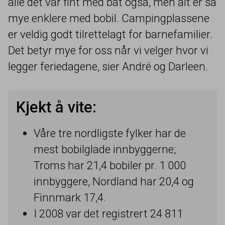
alle det var fint med båt også, men alt er så
mye enklere med bobil. Campingplassene
er veldig godt tilrettelagt for barnefamilier.
Det betyr mye for oss når vi velger hvor vi
legger feriedagene, sier André og Darleen.
Kjekt å vite:
Våre tre nordligste fylker har de
mest bobilglade innbyggerne;
Troms har
21
,
4
bobiler pr.
1
000
innbyggere, Nordland har
20
,
4
og
Finnmark
17
,
4
.
I
2008
var det registrert
24
811