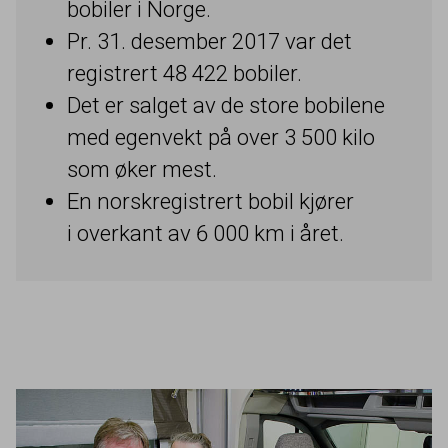
bobiler i Norge.
Pr.
31
. desember
2017
var det
registrert
48
422
bobiler.
Det er salget av de store bobilene
med egenvekt på over
3
500
kilo
som øker mest.
En norskregistrert bobil kjører
i overkant av
6
000
km i året.