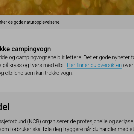
søker de gode naturopplevelsene.
rekke campingvogn
idde og campingvognene blir lettere. Det er gode nyheter f
på kryss og tvers med elbil.
Her finner du oversikten
over
g elbilene som kan trekke vogn.
del
sjeforbund (
NCB
) organiserer de profesjonelle og seriøse
som forbruker skal føle deg tryggere når du handler med et