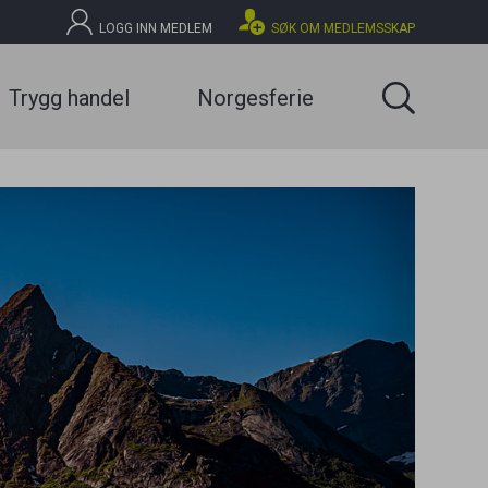
Lukk
LOGG INN MEDLEM
SØK OM MEDLEMSSKAP
SØK
bruker
Trygg handel
Norgesferie
Gå til forhandleroversikt