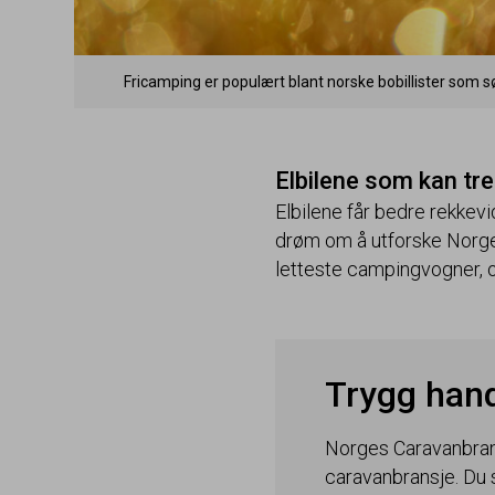
Fricamping er populært blant norske bobillister som 
Elbilene som kan t
Elbilene får bedre rekkev
drøm om å utforske Norge 
letteste campingvogner, o
Trygg han
Norges Caravanbran
caravanbransje. Du 