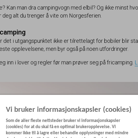
? Kan man dra campingvogn med elbil? Og ikke minst hvo
 deg alt du trenger å vite om Norgesferien.
ricamping
det i utgangspunktet ikke er tilrettelagt for bobiler blir st
este opplevelsene, men byr også på noen utfordringer.
g inn i lover og regler før man prøver seg på fricamping.
L
Vi bruker informasjonskapsler (cookies)
Som de aller fleste nettsteder bruker vi informasjonskapsler
(cookies) for at du skal få en optimal brukeropplevelse. Vi
kommer ikke til å lagre eller behandle opplysninger med mindre