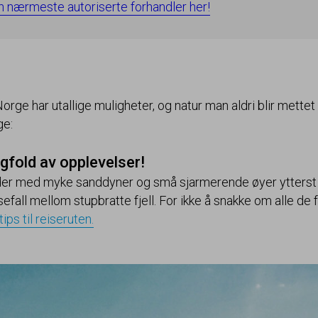
in nærmeste autoriserte forhandler her!
Norge har utallige muligheter, og natur man aldri blir mettet
ge:
gfold av opplevelser!
ender med myke sanddyner og små sjarmerende øyer ytterst i
efall mellom stupbratte fjell. For ikke å snakke om alle de
tips til reiseruten.