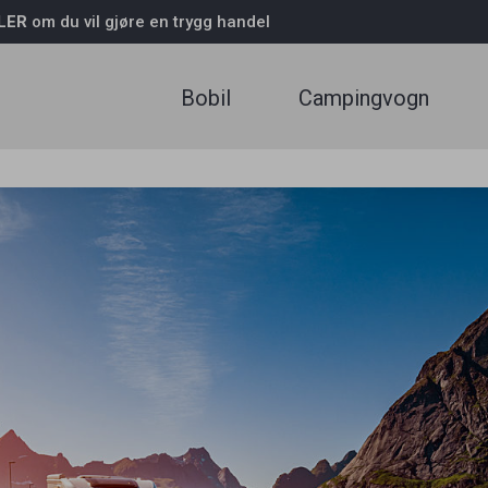
LER
om du vil gjøre en trygg handel
LOGG INN
Glemt passord
Ny 
Bobil
Campingvogn