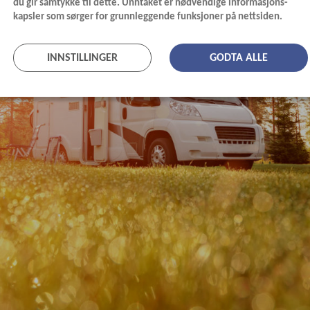
du gir samtykke til dette. Unntaket er nødvendige informasjons-
kapsler som sørger for grunnleggende funksjoner på nettsiden.
INNSTILLINGER
GODTA ALLE