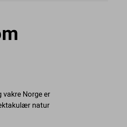
 om
og vakre Norge er
pektakulær natur