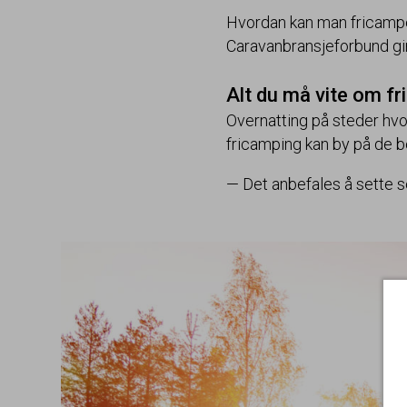
Hvordan kan man fricampe
Caravanbransjeforbund gir
Alt du må vite om f
Overnatting på steder hvor 
fricamping kan by på de b
— Det anbefales å sette se